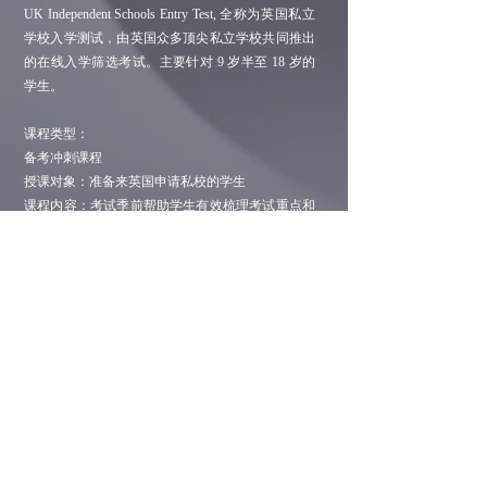
UK Independent Schools Entry Test, 全称为英国私立
学校入学测试，由英国众多顶尖私立学校共同推出
的在线入学筛选考试。主要针对 9 岁半至 18 岁的
学生。
课程类型：
备考冲刺课程
授课对象：准备来英国申请私校的学生
课程内容：考试季前帮助学生有效梳理考试重点和
盲点，查漏补缺，结合历年考点和最新的考试政策
有针对地进行复习备考。
伦敦: Berkeley Square House, London, W1J 6BD
北京: 北京市朝阳区东三环北路丙2号天元港中心A座
南京: 南京市秦淮区汉中路1号南京国际金融中心25楼2501
​香港：香港特别行政区东区北角英皇道510号港运大厦